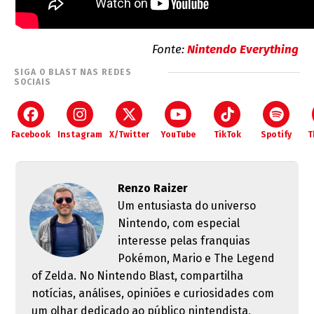
Fonte:
Nintendo Everything
SIGA O BLAST NAS REDES
SOCIAIS
Facebook
Instagram
X/Twitter
YouTube
TikTok
Spotify
T
Renzo Raizer
Um entusiasta do universo
Nintendo, com especial
interesse pelas franquias
Pokémon, Mario e The Legend
of Zelda. No Nintendo Blast, compartilha
notícias, análises, opiniões e curiosidades com
um olhar dedicado ao público nintendista,