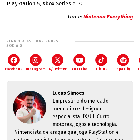
PlayStation 5, Xbox Series e PC.
Fonte:
Nintendo Everything
SIGA O BLAST NAS REDES
SOCIAIS
Facebook
Instagram
X/Twitter
YouTube
TikTok
Spotify
T
Lucas Simões
Empresário do mercado
financeiro e designer
especialista UX/UI. Curto
motores, jogos e tecnologia.
Nintendista de araque que joga PlayStation e
sadomasoquista do universo Souls. Criar é meu