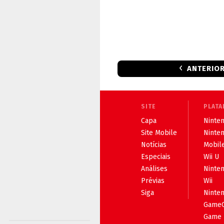
ANTERIO
SITE
PLATA
Capa
Ninten
Site Mobile
Ninte
Notícias
Mobil
Especiais
Wii U
Análises
Ninte
Prévias
Wii
Siga
Ninte
Game
Game 