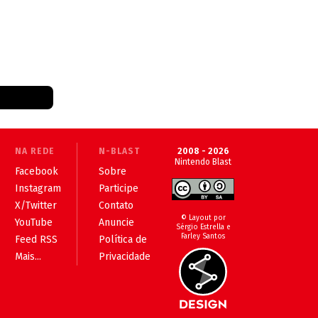
NA REDE
N-BLAST
2008 - 2026
Nintendo Blast
Facebook
Sobre
Instagram
Participe
X/Twitter
Contato
© Layout por
YouTube
Anuncie
Sérgio Estrella e
Farley Santos
Feed RSS
Política de
Mais...
Privacidade