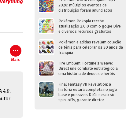
verything
2026: múltiplos eventos de
distribuição foram anunciados
Pokémon Pokopia recebe
atualização 2.0.0 com o golpe Dive
e diversos recursos gratuitos
Pokémon e adidas revelam coleção
de tênis para celebrar os 30 anos da
franquia
Mais
Fire Emblem: Fortune’s Weave:
Direct une combate estratégico a
uma história de deuses e heróis
Final Fantasy VII Revelation: a
história estará completa no jogo
 4.0
.
base e possíveis DLCs serão só
autor
spin-offs, garante diretor