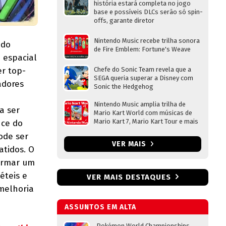
história estará completa no jogo
base e possíveis DLCs serão só spin-
offs, garante diretor
Nintendo Music recebe trilha sonora
ndo
de Fire Emblem: Fortune's Weave
 espacial
r top-
Chefe do Sonic Team revela que a
SEGA queria superar a Disney com
adores
Sonic the Hedgehog
Nintendo Music amplia trilha de
a ser
Mario Kart World com músicas de
Mario Kart 7, Mario Kart Tour e mais
nce do
ode ser
VER MAIS
atidos. O
formar um
éteis e
VER MAIS DESTAQUES
melhoria
ASSUNTOS EM ALTA
Pokémon World Championships