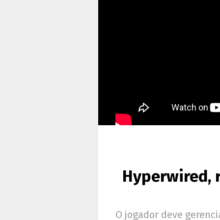
Hyperwired, 
O jogador deve gerenci