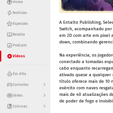
Home
Notícias
A Entalto Publishing, Sel
Especiais
Switch, acompanhado por u
Revista
em 2D com arte em pixel 
down, combinando gerencia
Podcast
Na experiência, os jogad
Vídeos
conectado a tomadas espac
cabo enquanto recarregam
Em Alta
ativado quase a qualquer 
título oferece mais de 10 
Consoles
exército com naves resgat
mais de 40 atualizações d
Séries
de poder de fogo e invisibi
Colunas