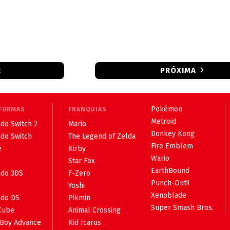
R
PRÓXIMA
Pokémon
FORMAS
FRANQUIAS
Metroid
do Switch 2
Mario
Donkey Kong
ndo Switch
The Legend of Zelda
Fire Emblem
e
Kirby
Wario
Star Fox
EarthBound
ndo 3DS
F-Zero
Punch-Out!!
Yoshi
Xenoblade
ndo DS
Pikmin
Super Smash Bros.
Cube
Animal Crossing
Boy Advance
Kid Icarus