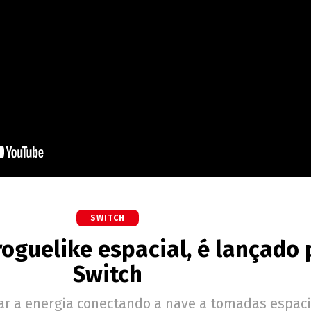
SWITCH
roguelike espacial, é lançado 
Switch
ar a energia conectando a nave a tomadas espaci