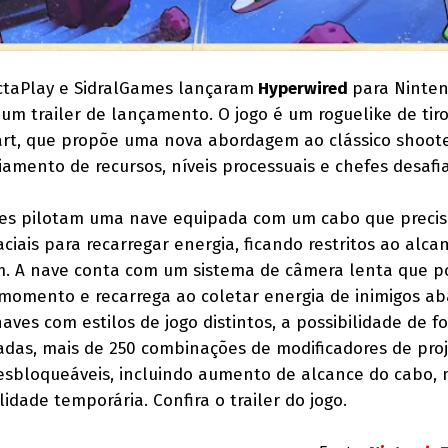
ectaPlay e SidralGames lançaram
Hyperwired
para Ninte
m trailer de lançamento. O jogo é um roguelike de tiro
art, que propõe uma nova abordagem ao clássico shoote
mento de recursos, níveis processuais e chefes desafi
ores pilotam uma nave equipada com um cabo que precis
iais para recarregar energia, ficando restritos ao alca
. A nave conta com um sistema de câmera lenta que p
momento e recarrega ao coletar energia de inimigos ab
naves com estilos de jogo distintos, a possibilidade de 
adas, mais de 250 combinações de modificadores de proj
esbloqueáveis, incluindo aumento de alcance do cabo, 
lidade temporária. Confira o trailer do jogo.