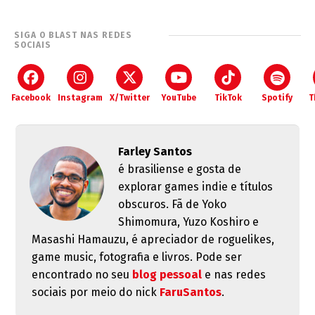
SIGA O BLAST NAS REDES
SOCIAIS
Facebook
Instagram
X/Twitter
YouTube
TikTok
Spotify
T
Farley Santos
é brasiliense e gosta de
explorar games indie e títulos
obscuros. Fã de Yoko
Shimomura, Yuzo Koshiro e
Masashi Hamauzu, é apreciador de roguelikes,
game music, fotografia e livros. Pode ser
encontrado no seu
blog pessoal
e nas redes
sociais por meio do nick
FaruSantos
.