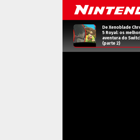
De Xenoblade Chr
5 Royal: os melho
aventura do Switc
(parte 2)