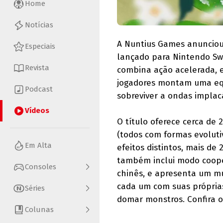
Home
Notícias
A Nuntius Games anuncio
Especiais
lançado para Nintendo Swi
Revista
combina ação acelerada, e
jogadores montam uma equ
Podcast
sobreviver a ondas implacá
Vídeos
O título oferece cerca de
(todos com formas evolutiv
Em Alta
efeitos distintos, mais de 
também inclui modo cooper
Consoles
chinês, e apresenta um mu
cada um com suas próprias
Séries
domar monstros. Confira o 
Colunas