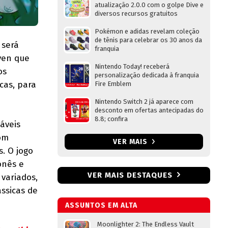
atualização 2.0.0 com o golpe Dive e
diversos recursos gratuitos
Pokémon e adidas revelam coleção
de tênis para celebrar os 30 anos da
 será
franquia
ven que
Nintendo Today! receberá
os
personalização dedicada à franquia
cas, para
Fire Emblem
Nintendo Switch 2 já aparece com
desconto em ofertas antecipadas do
8.8; confira
áveis
com
VER MAIS
s. O jogo
onês e
VER MAIS DESTAQUES
variados,
ssicas de
ASSUNTOS EM ALTA
Moonlighter 2: The Endless Vault