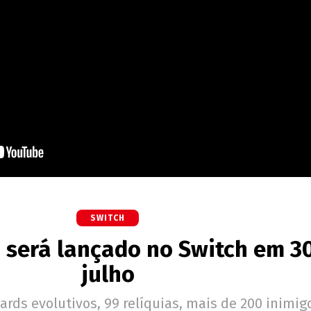
SWITCH
 será lançado no Switch em 3
julho
ards evolutivos, 99 relíquias, mais de 200 inimig