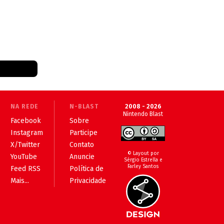
NA REDE
N-BLAST
2008 - 2026
Nintendo Blast
Facebook
Sobre
Instagram
Participe
X/Twitter
Contato
© Layout por
YouTube
Anuncie
Sérgio Estrella e
Farley Santos
Feed RSS
Política de
Mais...
Privacidade