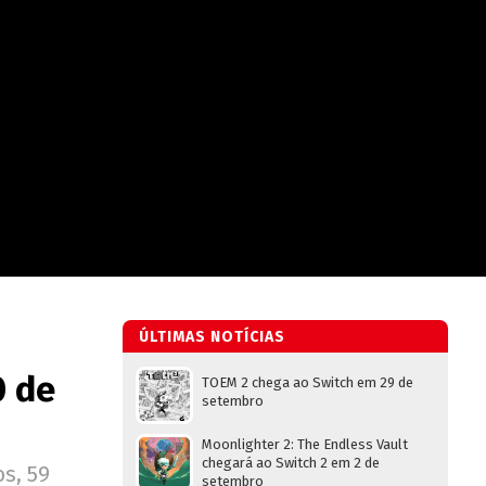
ÚLTIMAS NOTÍCIAS
0 de
TOEM 2 chega ao Switch em 29 de
setembro
Moonlighter 2: The Endless Vault
chegará ao Switch 2 em 2 de
os, 59
setembro