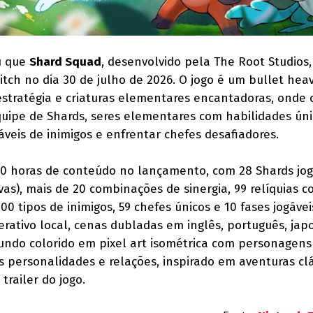
u que
Shard Squad
, desenvolvido pela The Root Studios,
tch no dia 30 de julho de 2026. O jogo é um bullet hea
stratégia e criaturas elementares encantadoras, onde 
ipe de Shards, seres elementares com habilidades úni
veis de inimigos e enfrentar chefes desafiadores.
 20 horas de conteúdo no lançamento, com 28 Shards jog
as), mais de 20 combinações de sinergia, 99 relíquias 
200 tipos de inimigos, 59 chefes únicos e 10 fases jogávei
ativo local, cenas dubladas em inglês, português, jap
ndo colorido em pixel art isométrica com personagens 
 personalidades e relações, inspirado em aventuras clá
trailer do jogo.