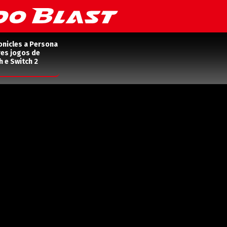
onicles a Persona
res jogos de
h e Switch 2