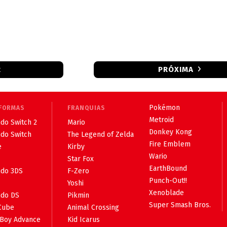
R
PRÓXIMA
Pokémon
FORMAS
FRANQUIAS
Metroid
do Switch 2
Mario
Donkey Kong
ndo Switch
The Legend of Zelda
Fire Emblem
e
Kirby
Wario
Star Fox
EarthBound
ndo 3DS
F-Zero
Punch-Out!!
Yoshi
Xenoblade
ndo DS
Pikmin
Super Smash Bros.
Cube
Animal Crossing
Boy Advance
Kid Icarus