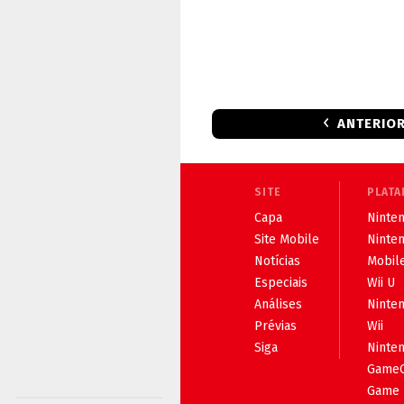
ANTERIO
SITE
PLATA
Capa
Ninten
Site Mobile
Ninte
Notícias
Mobil
Especiais
Wii U
Análises
Ninte
Prévias
Wii
Siga
Ninte
Game
Game 