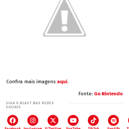
Confira mais imagens
aqui
.
Fonte:
Go Nintendo
SIGA O BLAST NAS REDES
SOCIAIS
Facebook
Instagram
X/Twitter
YouTube
TikTok
Spotify
T