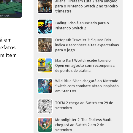
Aliens: Fireteam Elite 2 será lançado
para o Nintendo Switch 2 no terceiro
trimestre
Fading Echo é anunciado para o
Nintendo Switch 2
tá em
Octopath Traveler 3: Square Enix
indica e reconhece altas expectativas
tefatos
para o jogo
um item
Mario Kart World recebe torneio
Open em agosto com recompensa
de pontos de platina
Wild Blue Skies chegará ao Nintendo
Switch com combate aéreo inspirado
em Star Fox
TOEM 2 chega ao Switch em 29 de
setembro
Moonlighter 2: The Endless Vault
chegará ao Switch 2 em 2 de
setembro