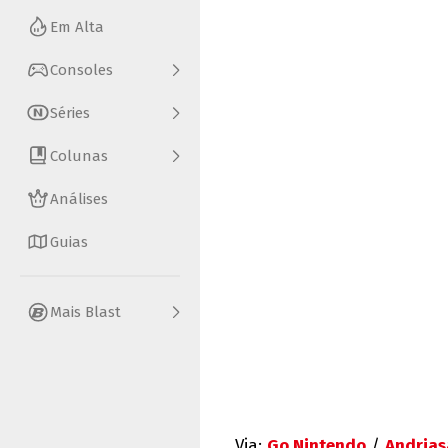
Em Alta
Consoles
Séries
Colunas
Análises
Guias
Mais Blast
Via:
Go Nintendo
/
Andria