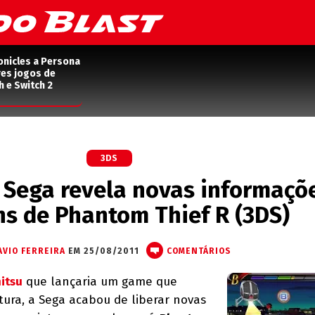
onicles a Persona
res jogos de
h e Switch 2
3DS
 Sega revela novas informaçõ
s de Phantom Thief R (3DS)
AVIO FERREIRA
EM 25/08/2011
COMENTÁRIOS
itsu
que lançaria um game que
tura, a Sega acabou de liberar novas