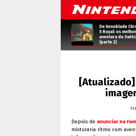
De Xenoblade Chr
5 Royal: os melho
aventura do Switc
(parte 2)
[Atualizado]
imagen
FL
Depois de
anunciar na Fam
misturaria ritmo com aven