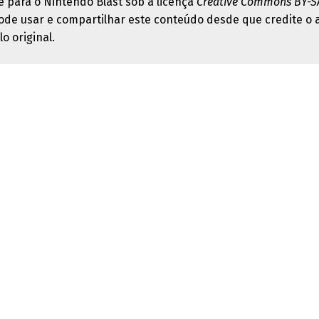
e para o Nintendo Blast sob a licença
Creative Commons BY-SA
ode usar e compartilhar este conteúdo desde que credite o 
lo original.