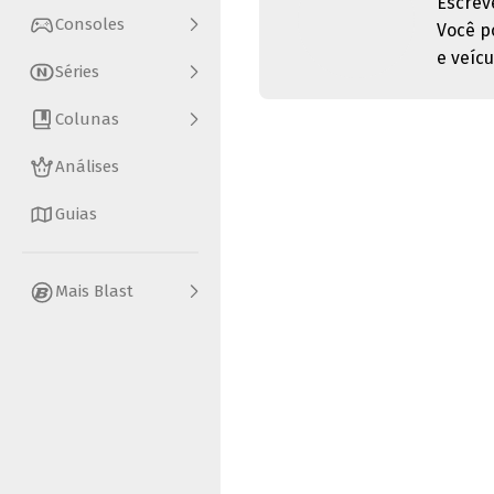
Escrev
Consoles
Você p
e veícu
Séries
Colunas
Análises
Guias
Mais Blast