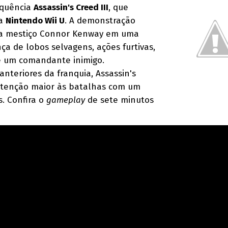
equência
Assassin's Creed III
, que
ra
Nintendo Wii U
. A demonstração
a mestiço Connor Kenway em uma
a de lobos selvagens, ações furtivas,
e um comandante inimigo.
nteriores da franquia, Assassin's
 atenção maior às batalhas com um
. Confira o
gameplay
de sete minutos