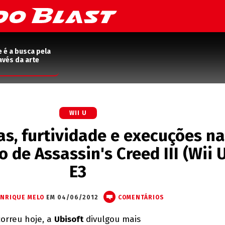
e é a busca pela
avés da arte
WII U
as, furtividade e execuções na
de Assassin's Creed III (Wii 
E3
NRIQUE MELO
EM 04/06/2012
COMENTÁRIOS
orreu hoje, a
Ubisoft
divulgou mais