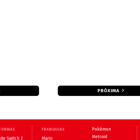
R
PRÓXIMA
Pokémon
FORMAS
FRANQUIAS
Metroid
do Switch 2
Mario