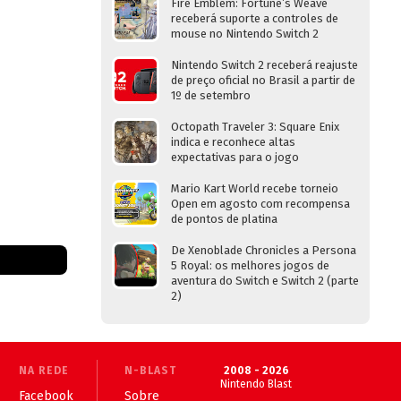
Fire Emblem: Fortune’s Weave
receberá suporte a controles de
mouse no Nintendo Switch 2
Nintendo Switch 2 receberá reajuste
de preço oficial no Brasil a partir de
1º de setembro
Octopath Traveler 3: Square Enix
indica e reconhece altas
expectativas para o jogo
Mario Kart World recebe torneio
Open em agosto com recompensa
de pontos de platina
De Xenoblade Chronicles a Persona
5 Royal: os melhores jogos de
aventura do Switch e Switch 2 (parte
2)
NA REDE
N-BLAST
2008 - 2026
Nintendo Blast
Facebook
Sobre