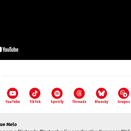
YouTube
TikTok
Spotify
Threads
Bluesky
Grupos
ue Melo