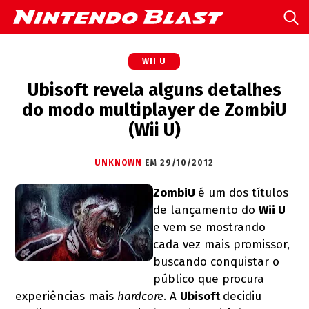
WII U
Ubisoft revela alguns detalhes
do modo multiplayer de ZombiU
(Wii U)
UNKNOWN
EM 29/10/2012
ZombiU
é um dos títulos
de lançamento do
Wii U
e vem se mostrando
cada vez mais promissor,
buscando conquistar o
público que procura
experiências mais
hardcore
. A
Ubisoft
decidiu