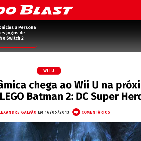
onicles a Persona
res jogos de
h e Switch 2
WII U
âmica chega ao Wii U na próx
LEGO Batman 2: DC Super Her
LEXANDRE GALVÃO
EM 16/05/2013
COMENTÁRIOS