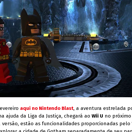
evereiro
aqui no Nintendo Blast
, a aventura estrelada p
 ajuda da Liga da Justiça, chegará ao
Wii U
no próximo
a versão, estão as funcionalidades proporcionadas pelo
xplorar a cidade de Gotham separadamente de seu par