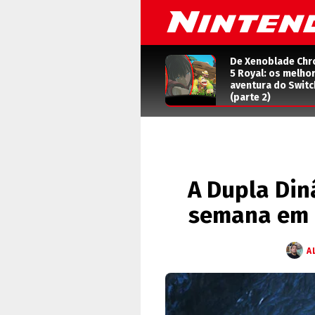
De Xenoblade Chr
5 Royal: os melho
aventura do Switc
(parte 2)
A Dupla Din
semana em 
A