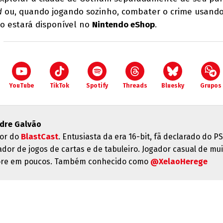
d
ou, quando jogando sozinho, combater o crime usand
go estará disponível no
Nintendo eShop
.
YouTube
TikTok
Spotify
Threads
Bluesky
Grupos
dre Galvão
or do
BlastCast
. Entusiasta da era 16-bit, fã declarado do PS
ador de jogos de cartas e de tabuleiro. Jogador casual de mui
re em poucos. Também conhecido como
@XelaoHerege