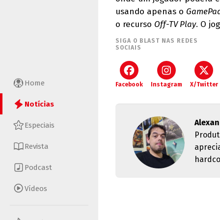
usando apenas o
GamePa
o recurso
Off-TV Play
. O jo
SIGA O BLAST NAS REDES
SOCIAIS
Home
Facebook
Instagram
X/Twitter
Notícias
Alexan
Especiais
Produt
Revista
apreci
hardco
Podcast
Vídeos