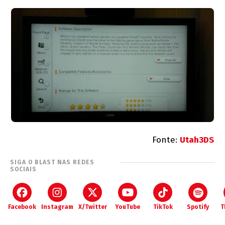
Fonte:
Utah3DS
SIGA O BLAST NAS REDES
SOCIAIS
Facebook
Instagram
X/Twitter
YouTube
TikTok
Spotify
T