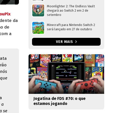
Moonlighter 2: The Endless Vault
chegará ao Switch 2 em 2 de
ouPix
setembro
idente da
Minecraft para Nintendo Switch 2
so de
será lançado em 27 de outubro
 com a
VER MAIS
rata
arão
nós
 que
a
Jogatina de FDS #70: o que
estamos jogando
 a
a se