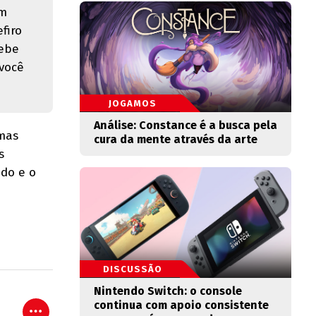
um
firo
cebe
você
JOGAMOS
Análise: Constance é a busca pela
 mas
cura da mente através da arte
s
do e o
DISCUSSÃO
Nintendo Switch: o console
continua com apoio consistente