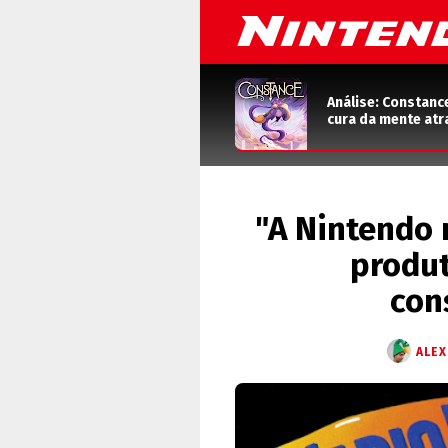
Análise: Constanc
cura da mente atr
"A Nintendo 
produt
con
ALEX