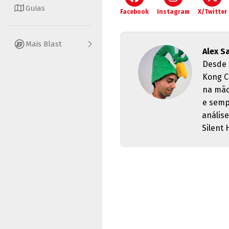
Guias
Facebook
Instagram
X/Twitter
Mais Blast
Alex S
Desde 
Kong C
na mão
e semp
anális
Silent H