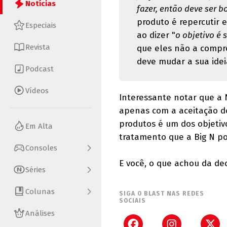
Notícias
fazer, então deve ser
produto é repercutir e
Especiais
ao dizer "
o objetivo é 
Revista
que eles não a compr
deve mudar a sua idei
Podcast
Vídeos
Interessante notar que a 
apenas com a aceitação dos
produtos é um dos objeti
Em Alta
tratamento que a Big N p
Consoles
E você, o que achou da de
Séries
Colunas
SIGA O BLAST NAS REDES
SOCIAIS
Análises