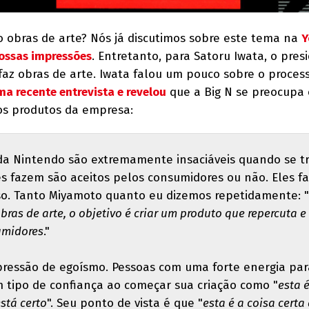
o obras de arte? Nós já discutimos sobre este tema na
Y
ossas impressões
. Entretanto, para Satoru Iwata, o pres
az obras de arte. Iwata falou um pouco sobre o proces
ma recente entrevista e revelou
que a Big N se preocupa
os produtos da empresa:
da Nintendo são extremamente insaciáveis quando se t
s fazem são aceitos pelos consumidores ou não. Eles f
so. Tanto Miyamoto quanto eu dizemos repetidamente: "
ras de arte, o objetivo é criar um produto que repercuta e
umidores
."
pressão de egoísmo. Pessoas com uma forte energia par
 tipo de confiança ao começar sua criação como "
esta é
está certo
". Seu ponto de vista é que "
esta é a coisa certa 