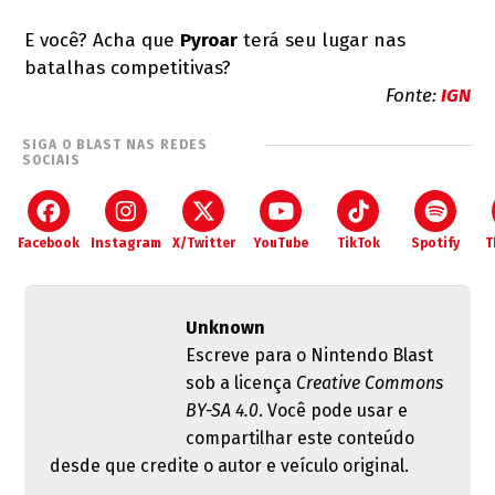
E você? Acha que
Pyroar
terá seu lugar nas
batalhas competitivas?
Fonte:
IGN
SIGA O BLAST NAS REDES
SOCIAIS
Facebook
Instagram
X/Twitter
YouTube
TikTok
Spotify
T
Unknown
Escreve para o Nintendo Blast
sob a licença
Creative Commons
BY-SA 4.0
. Você pode usar e
compartilhar este conteúdo
desde que credite o autor e veículo original.