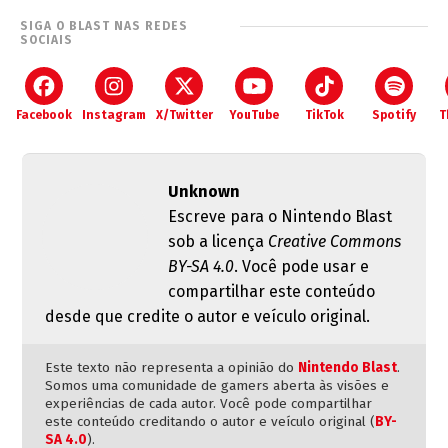
SIGA O BLAST NAS REDES
SOCIAIS
Facebook
Instagram
X/Twitter
YouTube
TikTok
Spotify
T
Unknown
Escreve para o Nintendo Blast
sob a licença
Creative Commons
BY-SA 4.0
. Você pode usar e
compartilhar este conteúdo
desde que credite o autor e veículo original.
Este texto não representa a opinião do
Nintendo Blast
.
Somos uma comunidade de gamers aberta às visões e
experiências de cada autor. Você pode compartilhar
este conteúdo creditando o autor e veículo original (
BY-
SA 4.0
).