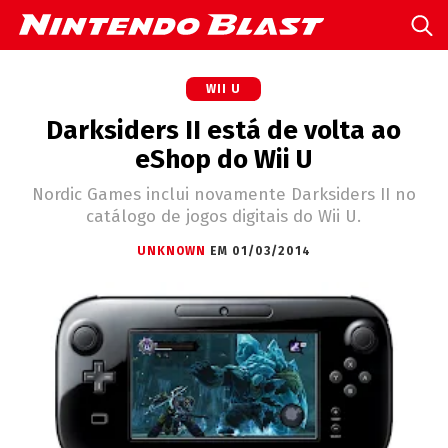
WII U
Darksiders II está de volta ao
eShop do Wii U
Nordic Games inclui novamente Darksiders II no
catálogo de jogos digitais do Wii U.
UNKNOWN
EM 01/03/2014