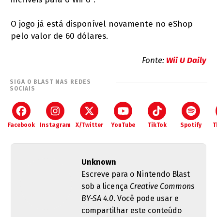
O jogo já está disponível novamente no eShop
pelo valor de 60 dólares.
Fonte:
Wii U Daily
SIGA O BLAST NAS REDES
SOCIAIS
Facebook
Instagram
X/Twitter
YouTube
TikTok
Spotify
T
Unknown
Escreve para o Nintendo Blast
sob a licença
Creative Commons
BY-SA 4.0
. Você pode usar e
compartilhar este conteúdo