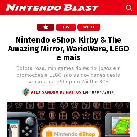
3DS
WII U
Nintendo eShop: Kirby & The
Amazing Mirror, WarioWare, LEGO
e mais
Bolota rosa, minigames do Wario, jogos em
promoções e LEGO são as novidades desta
semana na eShop do Wii U e 3DS.
ALEX SANDRO DE MATTOS
EM 10/04/2014