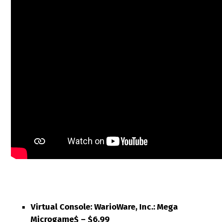
Virtual Console: WarioWare, Inc.: Mega
Microgame$ –
$6.99