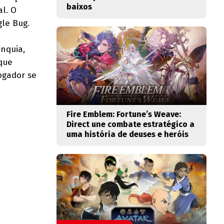
baixos
al. O
gle Bug.
anquia,
que
ogador se
Fire Emblem: Fortune’s Weave:
Direct une combate estratégico a
uma história de deuses e heróis