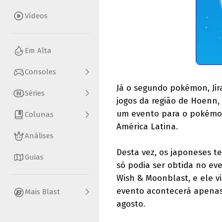
Vídeos
Em Alta
Consoles
Já o segundo pokémon, Jira
Séries
jogos da região de Hoenn
um evento para o pokémon
Colunas
América Latina.
Análises
Desta vez, os japoneses 
Guias
só podia ser obtida no eve
Wish & Moonblast, e ele vi
evento acontecerá apenas
Mais Blast
agosto.