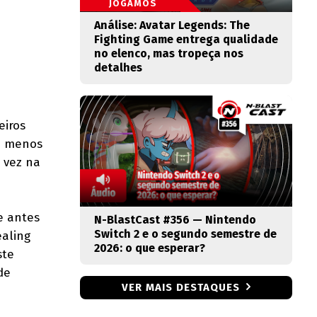
JOGAMOS
Análise: Avatar Legends: The
Fighting Game entrega qualidade
no elenco, mas tropeça nos
detalhes
eiros
o menos
 vez na
e antes
N-BlastCast #356 — Nintendo
Switch 2 e o segundo semestre de
ealing
2026: o que esperar?
ste
de
VER MAIS DESTAQUES