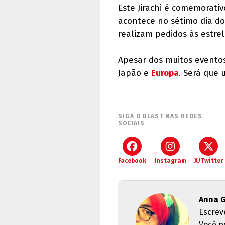
Este Jirachi é comemorati
acontece no sétimo dia do
realizam pedidos às estrela
Apesar dos muitos evento
Japão e
Europa
. Será que 
SIGA O BLAST NAS REDES
SOCIAIS
Facebook
Instagram
X/Twitter
Anna G
Escrev
Você p