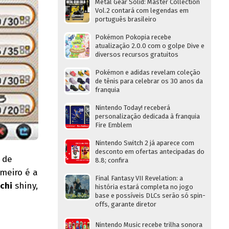
Metal Gear Solid: Master Collection
Vol.2 contará com legendas em
português brasileiro
Pokémon Pokopia recebe
atualização 2.0.0 com o golpe Dive e
diversos recursos gratuitos
Pokémon e adidas revelam coleção
de tênis para celebrar os 30 anos da
franquia
Nintendo Today! receberá
personalização dedicada à franquia
Fire Emblem
Nintendo Switch 2 já aparece com
desconto em ofertas antecipadas do
 de
8.8; confira
imeiro é a
Final Fantasy VII Revelation: a
achi
shiny,
história estará completa no jogo
base e possíveis DLCs serão só spin-
offs, garante diretor
Nintendo Music recebe trilha sonora