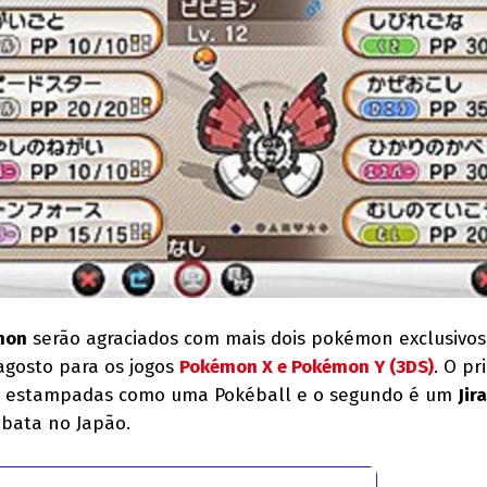
mon
serão agraciados com mais dois pokémon exclusivos
agosto para os jogos
Pokémon X e Pokémon Y (3DS)
. O pr
s estampadas como uma Pokéball e o segundo é um
Jir
abata no Japão.