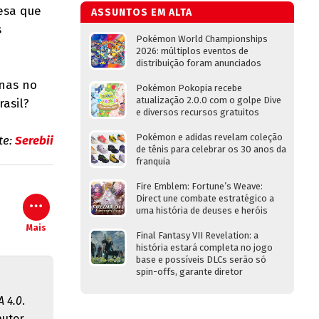
esa que
ASSUNTOS EM ALTA
s
Pokémon World Championships
2026: múltiplos eventos de
distribuição foram anunciados
nas no
Pokémon Pokopia recebe
atualização 2.0.0 com o golpe Dive
rasil?
e diversos recursos gratuitos
Pokémon e adidas revelam coleção
te:
Serebii
de tênis para celebrar os 30 anos da
franquia
Fire Emblem: Fortune’s Weave:
Direct une combate estratégico a
uma história de deuses e heróis
Mais
Final Fantasy VII Revelation: a
história estará completa no jogo
base e possíveis DLCs serão só
spin-offs, garante diretor
 4.0
.
autor