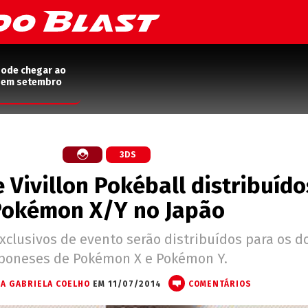
pode chegar ao
2 em setembro
3DS
 e Vivillon Pokéball distribuíd
Pokémon X/Y no Japão
clusivos de evento serão distribuídos para os d
poneses de Pokémon X e Pokémon Y.
A GABRIELA COELHO
EM 11/07/2014
COMENTÁRIOS