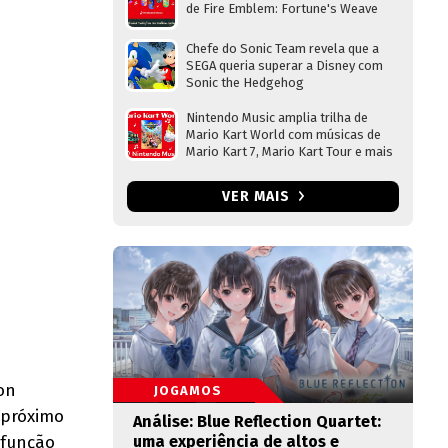
de Fire Emblem: Fortune's Weave
Chefe do Sonic Team revela que a
SEGA queria superar a Disney com
Sonic the Hedgehog
Nintendo Music amplia trilha de
Mario Kart World com músicas de
Mario Kart 7, Mario Kart Tour e mais
VER MAIS
on
JOGAMOS
 próximo
Análise: Blue Reflection Quartet:
 função
uma experiência de altos e