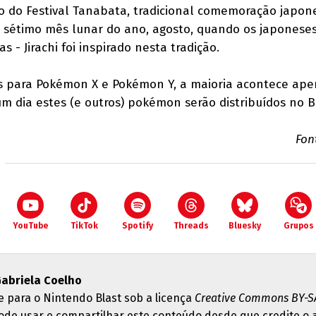
vo do Festival Tanabata, tradicional comemoração japon
 sétimo mês lunar do ano, agosto, quando os japonese
s - Jirachi foi inspirado nesta tradição.
s para Pokémon X e Pokémon Y, a maioria acontece ape
um dia estes (e outros) pokémon serão distribuídos no B
Fon
YouTube
TikTok
Spotify
Threads
Bluesky
Grupos
abriela Coelho
e para o Nintendo Blast sob a licença
Creative Commons BY-SA
ode usar e compartilhar este conteúdo desde que credite o 