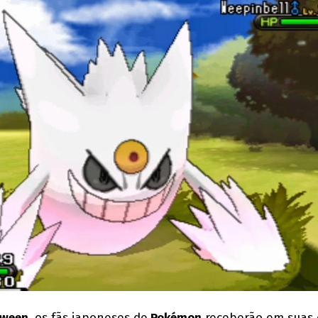
oween
, os fãs japoneses de
Pokémon
receberão em suas 