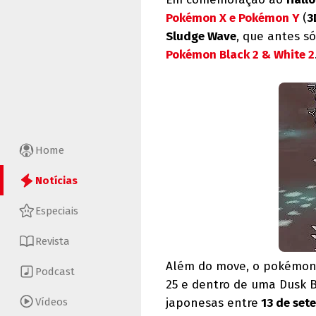
Pokémon X e Pokémon Y
(
3
Sludge Wave
, que antes s
Pokémon Black 2 & White 2
Home
Notícias
Especiais
Revista
Além do move, o pokémon 
Podcast
25 e dentro de uma Dusk Ba
Vídeos
japonesas entre
13 de set