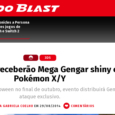
onicles a Persona
res jogos de
h e Switch 2
3DS
receberão Mega Gengar shiny
Pokémon X/Y
ween no final de outubro, evento distribuirá Ge
ataque exclusivo.
A GABRIELA COELHO
EM 29/08/2014
COMENTÁRIOS