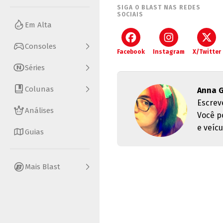
SIGA O BLAST NAS REDES
SOCIAIS
Em Alta
Consoles
Facebook
Instagram
X/Twitter
Séries
Colunas
Anna G
Escrev
Análises
Você p
e veícu
Guias
Mais Blast