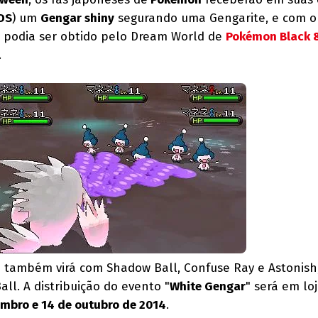
DS
) um
Gengar shiny
segurando uma Gengarite, e com o
ó podia ser obtido pelo Dream World de
Pokémon Black 
.
também virá com Shadow Ball, Confuse Ray e Astonish,
ll. A distribuição do evento "
White Gengar
" será em lo
embro e 14 de outubro de 2014
.