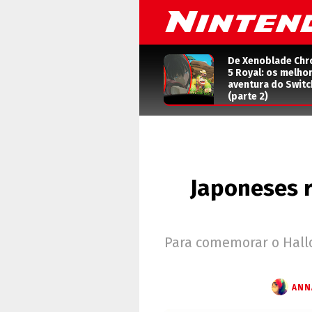
De Xenoblade Chr
5 Royal: os melho
aventura do Switc
(parte 2)
Japoneses 
Para comemorar o Hallo
ANN