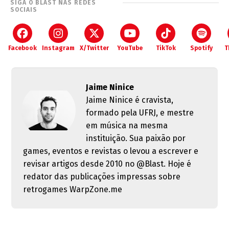
SIGA O BLAST NAS REDES
SOCIAIS
Facebook
Instagram
X/Twitter
YouTube
TikTok
Spotify
T
Jaime Ninice
Jaime Ninice é cravista,
formado pela UFRJ, e mestre
em música na mesma
instituição. Sua paixão por
games, eventos e revistas o levou a escrever e
revisar artigos desde 2010 no @Blast. Hoje é
redator das publicações impressas sobre
retrogames WarpZone.me