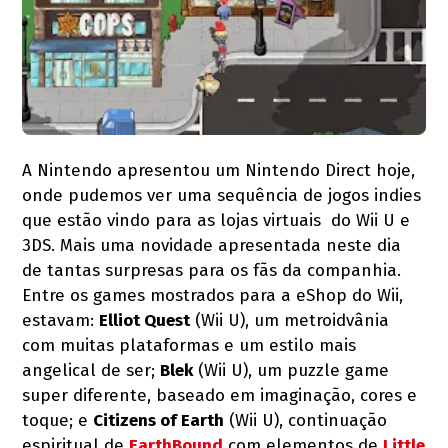
A Nintendo apresentou um Nintendo Direct hoje,
onde pudemos ver uma sequência de jogos indies
que estão vindo para as lojas virtuais do Wii U e
3DS. Mais uma novidade apresentada neste dia
de tantas surpresas para os fãs da companhia.
Entre os games mostrados para a eShop do Wii,
estavam:
Elliot Quest
(Wii U), um metroidvânia
com muitas plataformas e um estilo mais
angelical de ser;
Blek
(Wii U), um puzzle game
super diferente, baseado em imaginação, cores e
toque; e
Citizens of Earth
(Wii U), continuação
espiritual de
EarthBound
com elementos de
Little