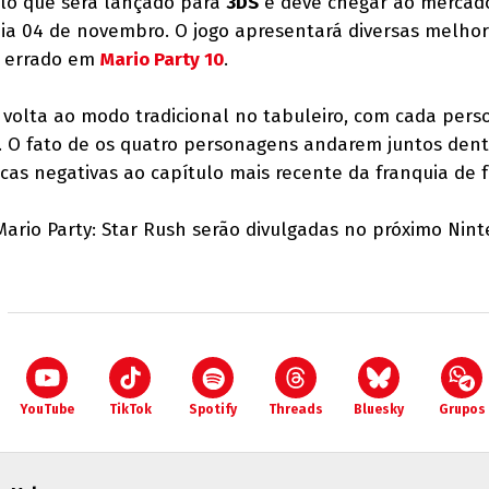
tulo que será lançado para
3DS
e deve chegar ao mercad
ia 04 de novembro. O jogo apresentará diversas melhor
u errado em
Mario Party 10
.
a volta ao modo tradicional no tabuleiro, com cada per
 O fato de os quatro personagens andarem juntos den
ticas negativas ao capítulo mais recente da franquia de 
ario Party: Star Rush serão divulgadas no próximo Nin
YouTube
TikTok
Spotify
Threads
Bluesky
Grupos