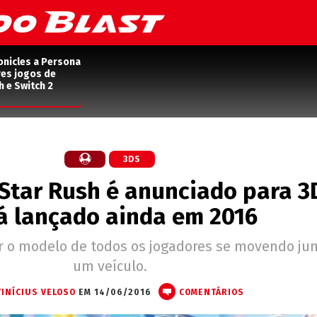
onicles a Persona
res jogos de
h e Switch 2
3DS
 Star Rush é anunciado para 3
á lançado ainda em 2016
r o modelo de todos os jogadores se movendo ju
um veículo.
VINÍCIUS VELOSO
EM 14/06/2016
COMENTÁRIOS