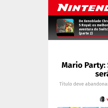
De Xenoblade Chr
5 Royal: os melho
aventura do Switc
(parte 2)
Mario Party:
ser
Título deve abandona