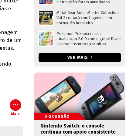
o norte-
distribuição foram anunciados
ias e
Metal Gear Solid: Master Collection
Vol.2 contará com legendas em
português brasileiro
sonagem
Pokémon Pokopia recebe
atualização 2.0.0 com o golpe Dive e
tro de um
diversos recursos gratuitos
festas
.
VER MAIS
tendo
Mais
DISCUSSÃO
Nintendo Switch: o console
continua com apoio consistente