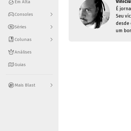
Viníci
Em Alta
É jorn
Consoles
Seu ví
desde 
Séries
um bom
Colunas
Análises
Guias
Mais Blast