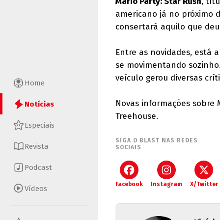
Mario Party: Star Rush
, tí
americano já no próximo d
consertará aquilo que de
Entre as novidades, está 
se movimentando sozinho.
veículo gerou diversas crí
Home
Novas informações sobre M
Notícias
Treehouse.
Especiais
SIGA O BLAST NAS REDES
Revista
SOCIAIS
Podcast
Facebook
Instagram
X/Twitter
Vídeos