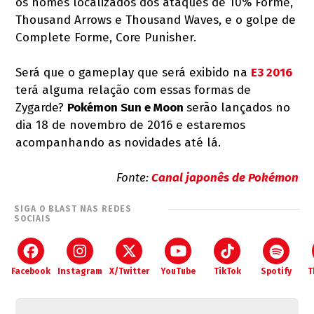
os nomes localizados dos ataques de 10% Forme,
Thousand Arrows e Thousand Waves, e o golpe de
Complete Forme, Core Punisher.
Será que o gameplay que será exibido na
E3 2016
terá alguma relação com essas formas de
Zygarde?
Pokémon Sun e Moon
serão lançados no
dia 18 de novembro de 2016 e estaremos
acompanhando as novidades até lá.
Fonte:
Canal japonês de Pokémon
SIGA O BLAST NAS REDES
SOCIAIS
Facebook
Instagram
X/Twitter
YouTube
TikTok
Spotify
T