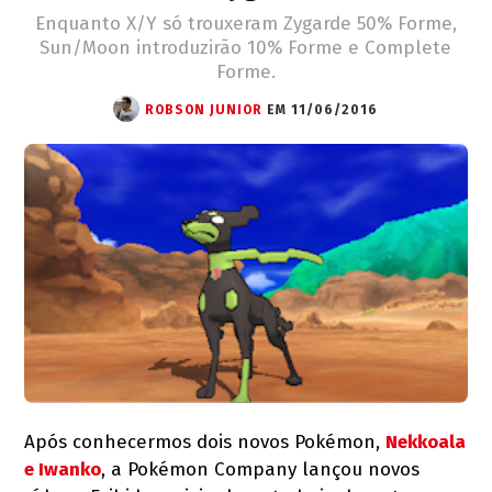
Enquanto X/Y só trouxeram Zygarde 50% Forme,
Sun/Moon introduzirão 10% Forme e Complete
Forme.
ROBSON JUNIOR
EM 11/06/2016
Após conhecermos dois novos Pokémon,
Nekkoala
e Iwanko
, a Pokémon Company lançou novos