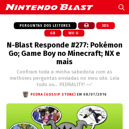
PERGUNTAS DOS LEITORES
3DS
GB
WII U
N-Blast Responde #277: Pokémon
Go; Game Boy no Minecraft; NX e
mais
Confiram toda a minha sabedoria com as
melhores perguntas enviadas no meu site. Leia
tudo ou... PEDRALITY! ¬¬'
PEDRA (GOSSIP STONE)
EM 08/07/2016