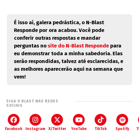
É isso aí, galera pedrástica, o N-Blast
Responde por ora acabou. Você pode
conferir outras respostas e mandar
perguntas no
site do N-Blast Responde
para
eu demonstrar toda a minha sabedoria. Elas
serão respondidas, talvez até esclarecidas, e
as melhores aparecerão aqui na semana que
vem!
SIGA O BLAST NAS REDES
SOCIAIS
Facebook
Instagram
X/Twitter
YouTube
TikTok
Spotify
T