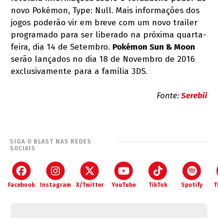
novo Pokémon, Type: Null. Mais informações dos
jogos poderão vir em breve com um novo trailer
programado para ser liberado na próxima quarta-
feira, dia 14 de Setembro.
Pokémon Sun & Moon
serão lançados no dia 18 de Novembro de 2016
exclusivamente para a família 3DS.
Fonte:
Serebii
SIGA O BLAST NAS REDES
SOCIAIS
Facebook
Instagram
X/Twitter
YouTube
TikTok
Spotify
T