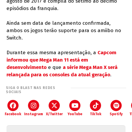
agosto de 2017 e compila do sétimo ao décimo
episódios da franquia.
Ainda sem data de lançamento confirmada,
ambos os jogos terão suporte para os amiibo no
Switch.
Durante essa mesma apresentação, a
Capcom
informou que Mega Man 11 está em
desenvolvimento
e que
a série Mega Man X será
relançada para os consoles da atual geração
.
SIGA O BLAST NAS REDES
SOCIAIS
Facebook
Instagram
X/Twitter
YouTube
TikTok
Spotify
T