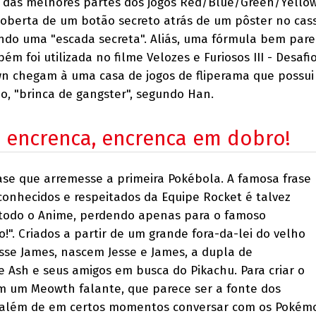
das melhores partes dos jogos Red/Blue/Green/Yellow
oberta de um botão secreto atrás de um pôster no cass
ndo uma "escada secreta". Aliás, uma fórmula bem pare
ém foi utilizada no filme Velozes e Furiosos III - Desaf
n chegam à uma casa de jogos de fliperama que possu
ão, "brinca de gangster", segundo Han.
 encrenca, encrenca em dobro!
se que arremesse a primeira Pokébola. A famosa frase
onhecidos e respeitados da Equipe Rocket é talvez
todo o Anime, perdendo apenas para o famoso
!". Criados a partir de um grande fora-da-lei do velho
sse James, nascem Jesse e James, a dupla de
 Ash e seus amigos em busca do Pikachu. Para criar o
ram um Meowth falante, que parece ser a fonte dos
, além de em certos momentos conversar com os Pokém