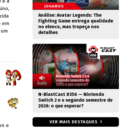
 é a
JOGAMOS
ino,
Análise: Avatar Legends: The
cida
Fighting Game entrega qualidade
io em
no elenco, mas tropeça nos
i um
detalhes
N-BlastCast #356 — Nintendo
Switch 2 e o segundo semestre de
2026: o que esperar?
VER MAIS DESTAQUES
on e