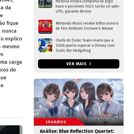
história estará completa no jogo
base e possíveis DLCs serão só spin-
ta da
offs, garante diretor
re
ão fique
Nintendo Music recebe trilha sonora
de Fire Emblem: Fortune's Weave
s nunca
eu explico
Chefe do Sonic Team revela que a
SEGA queria superar a Disney com
ao mesmo
Sonic the Hedgehog
em
 uma carga
VER MAIS
icos do
que
pe
JOGAMOS
Análise: Blue Reflection Quartet: