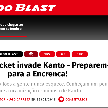
pode chegar ao
2 em setembro
MON BLAST
3DS
GB
GBC
cket invade Kanto - Preparem
para a Encrenca!
 vilões a gente nunca esquece. Conheçam um pou
re a organização criminosa de Kanto.
TOR HUGO CARRETA
EM 29/01/2018
COMENTÁRIOS