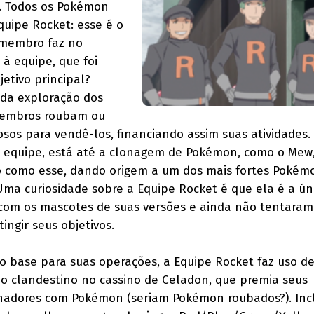
. Todos os Pokémon
quipe Rocket: esse é o
 membro faz no
à equipe, que foi
etivo principal?
da exploração dos
membros roubam ou
os para vendê-los, financiando assim suas atividades.
 equipe, está até a clonagem de Pokémon, como o Mew,
o como esse, dando origem a um dos mais fortes Pokémo
Uma curiosidade sobre a Equipe Rocket é que ela é a ún
 com os mascotes de suas versões e ainda não tentaram
ngir seus objetivos.
 base para suas operações, a Equipe Rocket faz uso d
o clandestino no cassino de Celadon, que premia seus
adores com Pokémon (seriam Pokémon roubados?). Incl