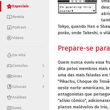
uma 
Especiais
desc
abri
Revista
tamb
Tokyo, quando Han e Shaw
Podcast
porão, onde Takeshi, o vil
Vídeos
Prepare-se para
Em Alta
Quem nunca ouviu essa fra
Consoles
dita pelos membros mais c
uma das mais faladas em 
Séries
"Pikachu, Choque do Trovão
Colunas
oeste norte-americano, Je
antagonistas que persegue
Análises
"alívio cômico", adiciona
planos malévolos do trio
Guias