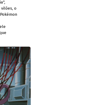
a",
vilões, o
m Pokémon
ele
 que