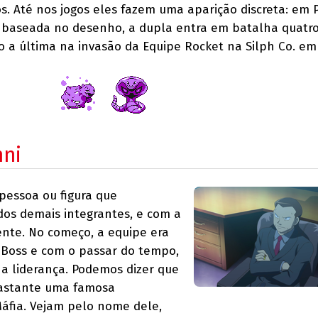
s. Até nos jogos eles fazem uma aparição discreta: em
a baseada no desenho, a dupla entra em batalha quatr
do a última na invasão da Equipe Rocket na Silph Co. e
nni
pessoa ou figura que
os demais integrantes, e com a
ente. No começo, a equipe era
oss e com o passar do tempo,
 a liderança. Podemos dizer que
bastante uma famosa
Máfia. Vejam pelo nome dele,