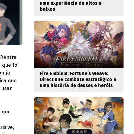
uma experiência de altos e
baixos
 Dentre
 que foi
n já
Fire Emblem: Fortune’s Weave:
Direct une combate estratégico a
ica que
uma história de deuses e heróis
 usar
e um
usive,