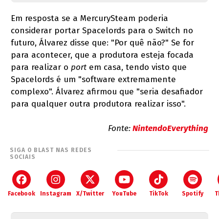
Em resposta se a MercurySteam poderia
considerar portar Spacelords para o Switch no
futuro, Álvarez disse que: "Por quê não?" Se for
para acontecer, que a produtora esteja focada
para realizar o
port
em casa, tendo visto que
Spacelords é um "software extremamente
complexo". Álvarez afirmou que "seria desafiador
para qualquer outra produtora realizar isso".
Fonte:
NintendoEverything
SIGA O BLAST NAS REDES
SOCIAIS
Facebook
Instagram
X/Twitter
YouTube
TikTok
Spotify
T