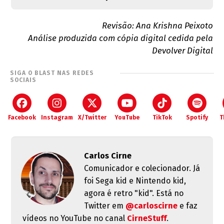
Revisão: Ana Krishna Peixoto
Análise produzida com cópia digital cedida pela
Devolver Digital
SIGA O BLAST NAS REDES
SOCIAIS
Facebook
Instagram
X/Twitter
YouTube
TikTok
Spotify
T
Carlos Cirne
Comunicador e colecionador. Já
foi Sega kid e Nintendo kid,
agora é retro "kid". Está no
Twitter em
@carloscirne
e faz
vídeos no YouTube no canal
CirneStuff
.