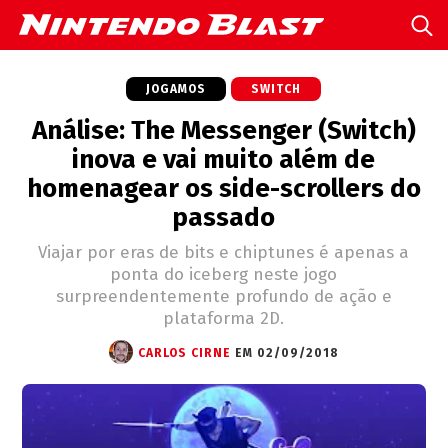
JOGAMOS
SWITCH
Análise: The Messenger (Switch)
inova e vai muito além de
homenagear os side-scrollers do
passado
Viajar por eras de bits e chiptunes é apenas a
ponta do iceberg neste jogo
surpreendentemente profundo de ação e
plataforma 2D.
CARLOS CIRNE
EM 02/09/2018