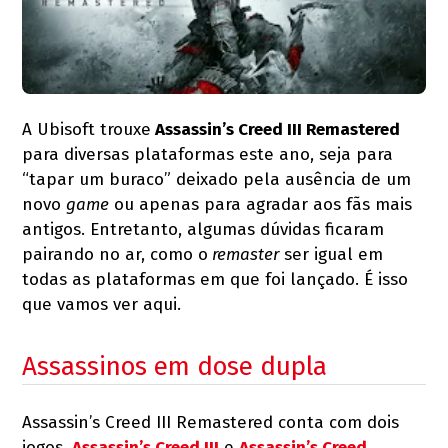
A Ubisoft trouxe
Assassin’s Creed III Remastered
para diversas plataformas este ano, seja para
“tapar um buraco” deixado pela ausência de um
novo
game
ou apenas para agradar aos fãs mais
antigos. Entretanto, algumas dúvidas ficaram
pairando no ar, como o
remaster
ser igual em
todas as plataformas em que foi lançado. É isso
que vamos ver aqui.
Assassinos em dose dupla
Assassin’s Creed III Remastered conta com dois
jogos,
Assassin’s Creed III
e
Assassin’s Creed