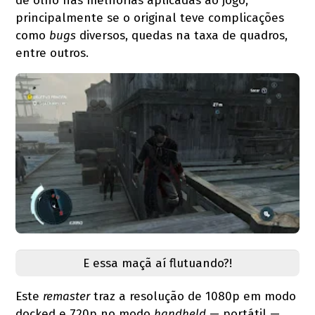
de olho nas melhorias aplicadas ao jogo,
principalmente se o original teve complicações
como
bugs
diversos, quedas na taxa de quadros,
entre outros.
E essa maçã aí flutuando?!
Este
remaster
traz a resolução de 1080p em modo
docked e 720p no modo
handheld
— portátil —,