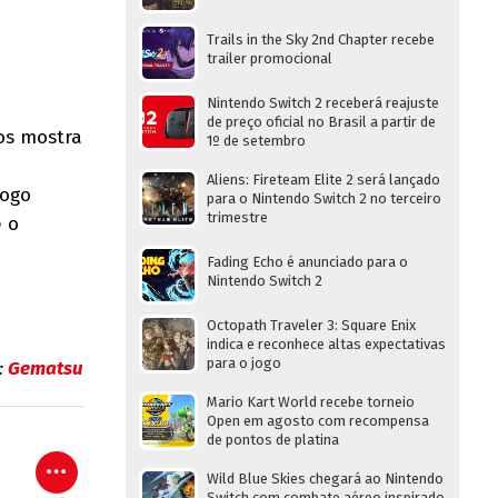
Trails in the Sky 2nd Chapter recebe
trailer promocional
Nintendo Switch 2 receberá reajuste
de preço oficial no Brasil a partir de
os mostra
1º de setembro
Aliens: Fireteam Elite 2 será lançado
jogo
para o Nintendo Switch 2 no terceiro
trimestre
 o
Fading Echo é anunciado para o
Nintendo Switch 2
Octopath Traveler 3: Square Enix
indica e reconhece altas expectativas
para o jogo
:
Gematsu
Mario Kart World recebe torneio
Open em agosto com recompensa
de pontos de platina
Wild Blue Skies chegará ao Nintendo
Switch com combate aéreo inspirado