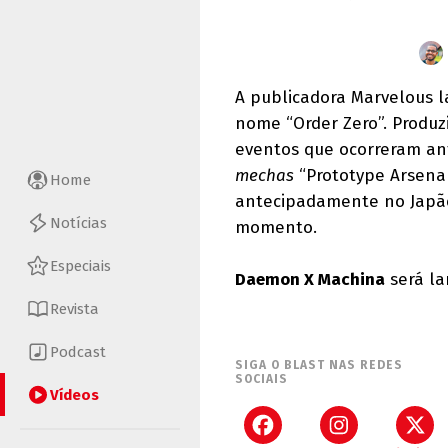
A publicadora Marvelous 
nome “Order Zero”. Produz
eventos que ocorreram ante
mechas
“Prototype Arsenal
Home
antecipadamente no Japão
Notícias
momento.
Especiais
Daemon X Machina
será la
Revista
Podcast
SIGA O BLAST NAS REDES
SOCIAIS
Vídeos