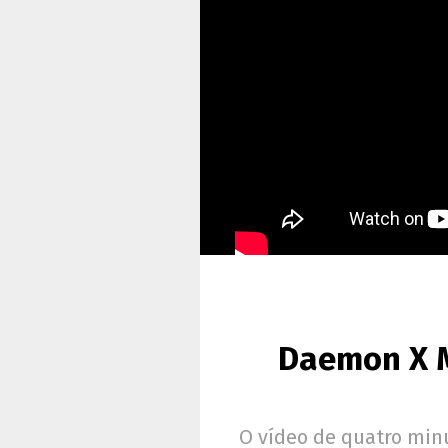
Daemon X M
O vídeo de quatro min