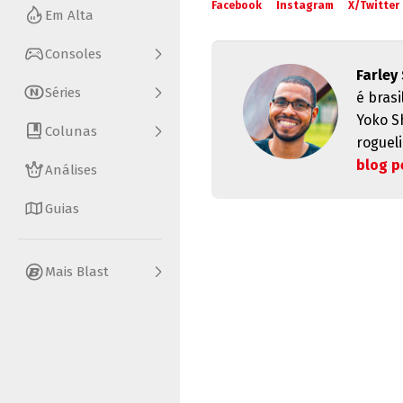
Facebook
Instagram
X/Twitter
Em Alta
Consoles
Farley
Séries
é brasi
Yoko S
Colunas
rogueli
blog p
Análises
Guias
Mais Blast