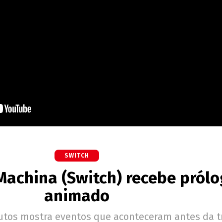
SWITCH
achina (Switch) recebe prólo
animado
utos mostra eventos que aconteceram antes da 