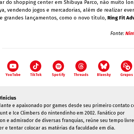
dar do shopping center em Shibuya Parco, não muito lo
ya, vendendo jogos e mercadorias, além de realizar ev
de grandes lançamentos, como o novo título,
Ring Fit Ad
Fonte:
Nin
YouTube
TikTok
Spotify
Threads
Bluesky
Grupos
Vinícius
dante e apaixonado por games desde seu primeiro contato 
unt e Ice Climbers do nintendinho em 2002. Fanático por
n e admirador de diversas franquias, reúne seu tempo livre
er e tentar colocar as matérias da faculdade em dia.