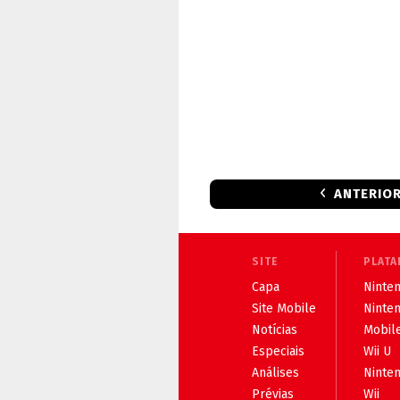
ANTERIO
SITE
PLATA
Capa
Ninten
Site Mobile
Ninte
Notícias
Mobil
Especiais
Wii U
Análises
Ninte
Prévias
Wii