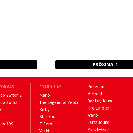
R
PRÓXIMA
Pokémon
FORMAS
FRANQUIAS
Metroid
do Switch 2
Mario
Donkey Kong
ndo Switch
The Legend of Zelda
Fire Emblem
e
Kirby
Wario
Star Fox
EarthBound
ndo 3DS
F-Zero
Punch-Out!!
Yoshi