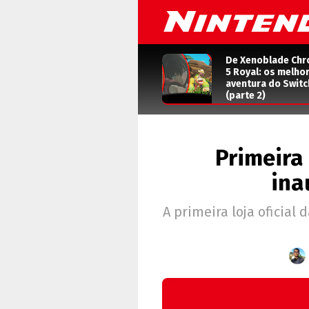
De Xenoblade Chr
5 Royal: os melho
aventura do Switc
(parte 2)
Primeira
ina
A primeira loja oficia