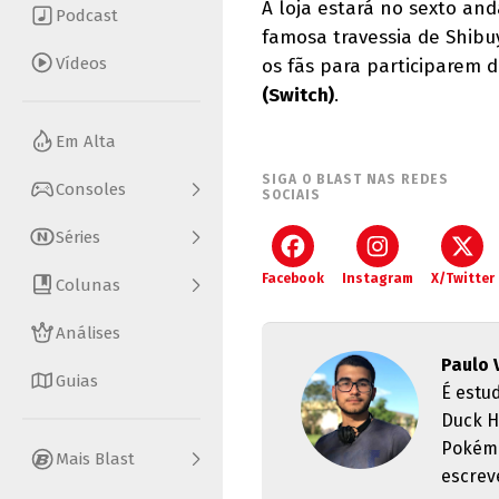
A loja estará no sexto an
Podcast
famosa travessia de Shibu
Vídeos
os fãs para participarem 
(Switch)
.
Em Alta
SIGA O BLAST NAS REDES
Consoles
SOCIAIS
Séries
Facebook
Instagram
X/Twitter
Colunas
Análises
Paulo 
Guias
É estu
Duck H
Pokémo
Mais Blast
escrev