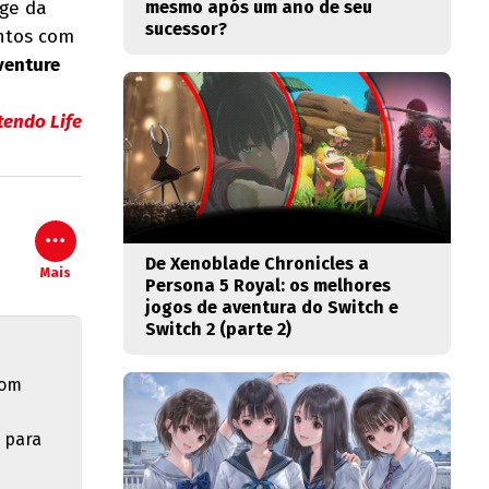
nge da
mesmo após um ano de seu
sucessor?
entos com
venture
tendo Life
De Xenoblade Chronicles a
Mais
Persona 5 Royal: os melhores
jogos de aventura do Switch e
Switch 2 (parte 2)
com
 para