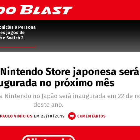
onicles a Persona
res jogos de
h e Switch 2
 Nintendo Store japonesa será
ugurada no próximo mês
l da Nintendo no Japão será inaugurada em 22 de 
deste ano.
PAULO VINÍCIUS
EM 23/10/2019
COMENTÁRIOS