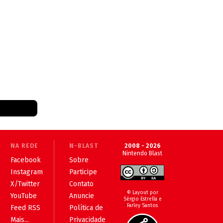
NA REDE
N-BLAST
2008 - 2026
Nintendo Blast
Facebook
Sobre
Instagram
Participe
X/Twitter
Contato
© Layout por
YouTube
Anuncie
Sérgio Estrella e
Farley Santos
Feed RSS
Política de
Mais...
Privacidade