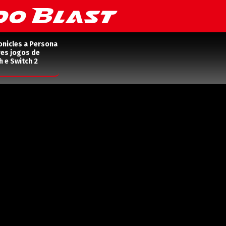
onicles a Persona
res jogos de
h e Switch 2