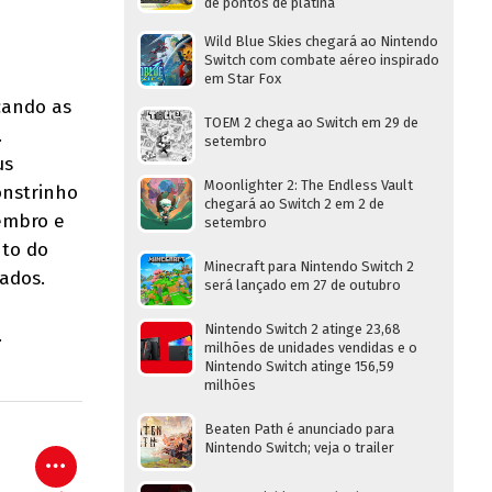
de pontos de platina
Wild Blue Skies chegará ao Nintendo
Switch com combate aéreo inspirado
em Star Fox
cando as
TOEM 2 chega ao Switch em 29 de
.
setembro
us
Moonlighter 2: The Endless Vault
onstrinho
chegará ao Switch 2 em 2 de
embro e
setembro
to do
Minecraft para Nintendo Switch 2
ados.
será lançado em 27 de outubro
Nintendo Switch 2 atinge 23,68
.
milhões de unidades vendidas e o
Nintendo Switch atinge 156,59
milhões
Beaten Path é anunciado para
Nintendo Switch; veja o trailer