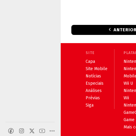
ANTERIO
SITE
PLATA
Capa
Ninten
Site Mobile
Ninte
Notícias
Mobil
Especiais
Wii U
Análises
Ninte
Prévias
Wii
Siga
Ninte
Game
Game 
Mais 