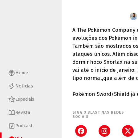
A The Pokémon Company di
evoluções dos Pokémon inc
Também são mostrados os t
ataques únicos. Além diss
dorminhoco Snorlax na su
vai até o início de janeir
Home
tipo normal,que além de 
Notícias
Pokémon Sword/Shield já 
Especiais
Revista
SIGA O BLAST NAS REDES
SOCIAIS
Podcast