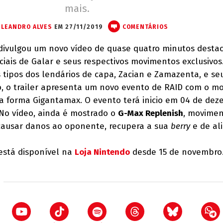
mais.
LEANDRO ALVES
EM 27/11/2019
COMENTÁRIOS
vulgou um novo vídeo de quase quatro minutos desta
iais de Galar e seus respectivos movimentos exclusivos
ipos dos lendários de capa, Zacian e Zamazenta, e se
o, o trailer apresenta um novo evento de RAID com o m
a forma Gigantamax. O evento terá inicio em 04 de dez
o. No vídeo, ainda é mostrado o
G-Max Replenish
, movimen
causar danos ao oponente, recupera a sua
berry
e de ali
está disponível na
Loja Nintendo
desde 15 de novembro