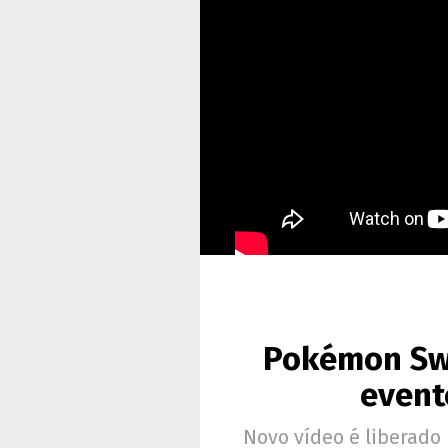
Pokémon Swo
event
Novo vídeo é liberado