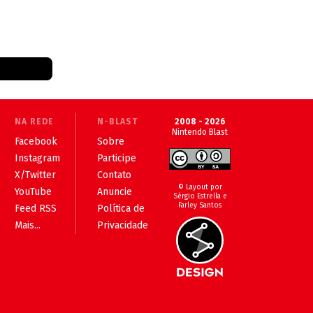
NA REDE
N-BLAST
2008 - 2026
Nintendo Blast
Facebook
Sobre
Instagram
Participe
X/Twitter
Contato
© Layout por
YouTube
Anuncie
Sérgio Estrella e
Farley Santos
Feed RSS
Política de
Mais...
Privacidade