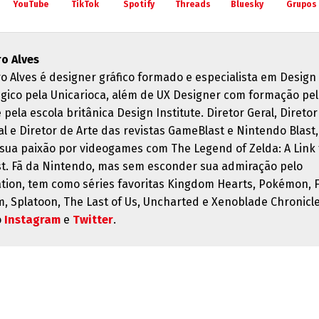
YouTube
TikTok
Spotify
Threads
Bluesky
Grupos
o Alves
o Alves é designer gráfico formado e especialista em Design
égico pela Unicarioca, além de UX Designer com formação pe
pela escola britânica Design Institute. Diretor Geral, Diretor
al e Diretor de Arte das revistas GameBlast e Nintendo Blast,
u sua paixão por videogames com The Legend of Zelda: A Link 
st. Fã da Nintendo, mas sem esconder sua admiração pelo
ation, tem como séries favoritas Kingdom Hearts, Pokémon, F
, Splatoon, The Last of Us, Uncharted e Xenoblade Chronicle
o
Instagram
e
Twitter
.