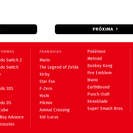
R
PRÓXIMA
Pokémon
FORMAS
FRANQUIAS
Metroid
do Switch 2
Mario
Donkey Kong
ndo Switch
The Legend of Zelda
Fire Emblem
e
Kirby
Wario
Star Fox
EarthBound
ndo 3DS
F-Zero
Punch-Out!!
Yoshi
Xenoblade
ndo DS
Pikmin
Super Smash Bros.
Cube
Animal Crossing
Boy Advance
Kid Icarus
consoles