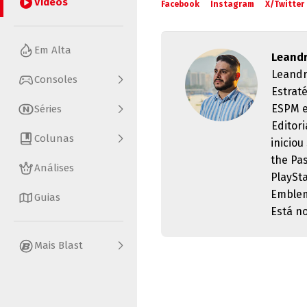
Vídeos
Facebook
Instagram
X/Twitter
Em Alta
Leandr
Leandr
Consoles
Estrat
ESPM e 
Séries
Editori
Colunas
inicio
the Pa
Análises
PlaySt
Emblem
Guias
Está n
Mais Blast