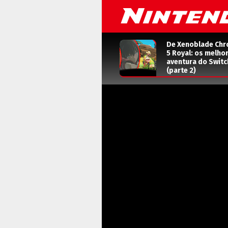
De Xenoblade Chr
5 Royal: os melho
aventura do Switc
(parte 2)