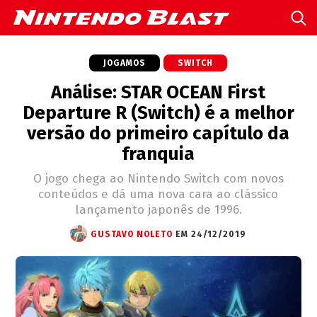
JOGAMOS
SWITCH
Análise: STAR OCEAN First
Departure R (Switch) é a melhor
versão do primeiro capítulo da
franquia
O jogo chega ao Nintendo Switch com novos
conteúdos e dá uma nova cara ao clássico
lançamento japonês de 1996.
GUSTAVO NOLETO
EM 24/12/2019