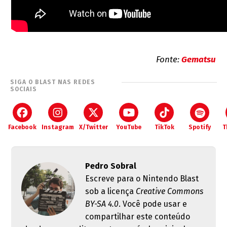
Fonte:
Gematsu
SIGA O BLAST NAS REDES
SOCIAIS
Facebook
Instagram
X/Twitter
YouTube
TikTok
Spotify
T
Pedro Sobral
Escreve para o Nintendo Blast
sob a licença
Creative Commons
BY-SA 4.0
. Você pode usar e
compartilhar este conteúdo