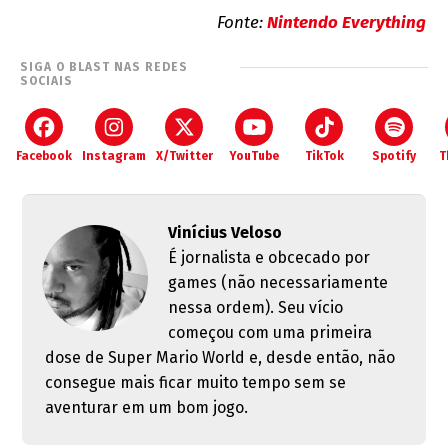
Fonte:
Nintendo Everything
SIGA O BLAST NAS REDES
SOCIAIS
Facebook
Instagram
X/Twitter
YouTube
TikTok
Spotify
T
Vinícius Veloso
É jornalista e obcecado por
games (não necessariamente
nessa ordem). Seu vício
começou com uma primeira
dose de Super Mario World e, desde então, não
consegue mais ficar muito tempo sem se
aventurar em um bom jogo.