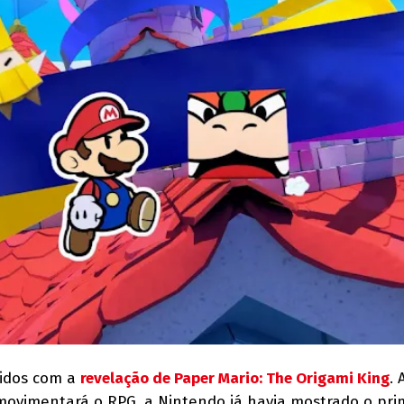
didos com a
revelação de Paper Mario: The Origami King
.
 movimentará o RPG, a Nintendo já havia mostrado o pri