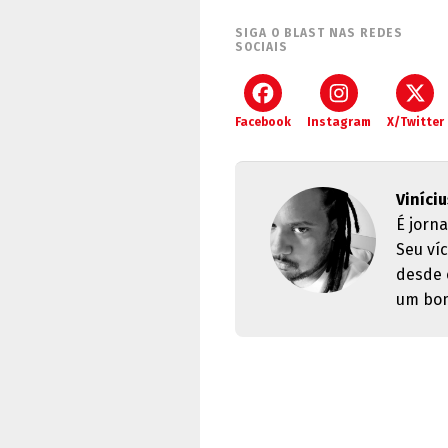
SIGA O BLAST NAS REDES
SOCIAIS
Facebook
Instagram
X/Twitter
Viníci
É jorn
Seu ví
desde 
um bom