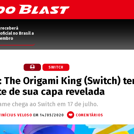
 receberá
ficial no Brasil a
etembro
SWITCH
: The Origami King (Switch) t
te de sua capa revelada
ame chega ao Switch em 17 de julho.
VINÍCIUS VELOSO
EM 14/05/2020
COMENTÁRIOS