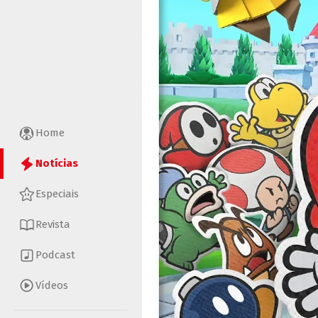
Home
Notícias
Especiais
Revista
Podcast
Vídeos