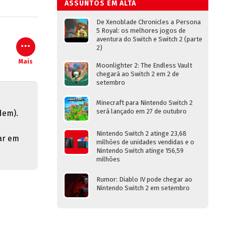
ASSUNTOS EM ALTA
De Xenoblade Chronicles a Persona
5 Royal: os melhores jogos de
aventura do Switch e Switch 2 (parte
2)
Mais
Moonlighter 2: The Endless Vault
chegará ao Switch 2 em 2 de
setembro
Minecraft para Nintendo Switch 2
será lançado em 27 de outubro
dem).
Nintendo Switch 2 atinge 23,68
ar em
milhões de unidades vendidas e o
Nintendo Switch atinge 156,59
milhões
Rumor: Diablo IV pode chegar ao
Nintendo Switch 2 em setembro