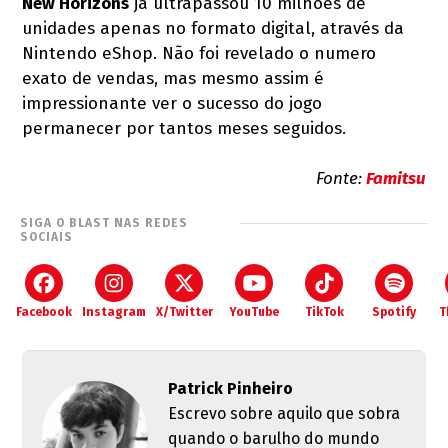
New Horizons
já ultrapassou 10 milhões de
unidades apenas no formato digital, através da
Nintendo eShop. Não foi revelado o numero
exato de vendas, mas mesmo assim é
impressionante ver o sucesso do jogo
permanecer por tantos meses seguidos.
Fonte:
Famitsu
SIGA O BLAST NAS REDES
SOCIAIS
Facebook
Instagram
X/Twitter
YouTube
TikTok
Spotify
T
Patrick Pinheiro
Escrevo sobre aquilo que sobra
quando o barulho do mundo