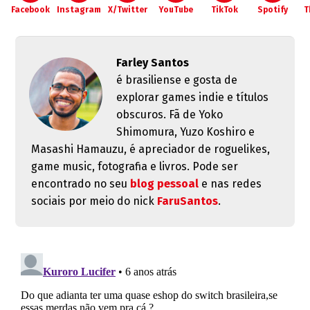
Facebook
Instagram
X/Twitter
YouTube
TikTok
Spotify
T
Farley Santos
é brasiliense e gosta de
explorar games indie e títulos
obscuros. Fã de Yoko
Shimomura, Yuzo Koshiro e
Masashi Hamauzu, é apreciador de roguelikes,
game music, fotografia e livros. Pode ser
encontrado no seu
blog pessoal
e nas redes
sociais por meio do nick
FaruSantos
.