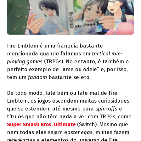
Fire Emblem é uma franquia bastante
mencionada quando falamos em
tactical role-
playing games
(TRPGs). No entanto, é também o
perfeito exemplo de “ame ou odeie” e, por isso,
tem um
fandom
bastante seleto.
De todo modo, fale bem ou fale mal de Fire
Emblem, os jogos escondem muitas curiosidades,
que se estendem até mesmo para
spin-offs
e
títulos que não têm nada a ver com TRPGs, como
Super Smash Bros. Ultimate
(Switch). Mesmo que
nem todas elas sejam e
aster eggs
, muitas fazem
referências a elementos do universo de Fire