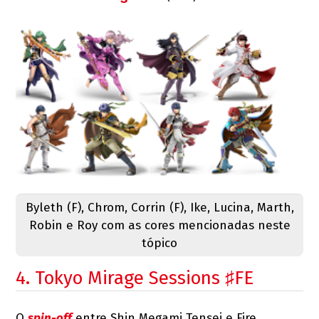
Byleth (F), Chrom, Corrin (F), Ike, Lucina, Marth,
Robin e Roy com as cores mencionadas neste
tópico
4. Tokyo Mirage Sessions ♯FE
O
spin-off
entre Shin Megami Tensei e Fire