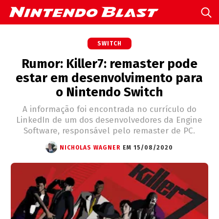
SWITCH
Rumor: Killer7: remaster pode
estar em desenvolvimento para
o Nintendo Switch
A informação foi encontrada no currículo do
LinkedIn de um dos desenvolvedores da Engine
Software, responsável pelo remaster de PC.
NICHOLAS WAGNER
EM 15/08/2020