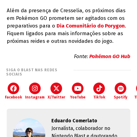
Além da presença de Cresselia, os próximos dias
em Pokémon GO prometem ser agitados com os
preparativos para o
Dia Comunitário do Porygon
.
Fiquem ligados para mais informações sobre as
próximas reides e outras novidades do jogo.
Fonte:
Pokémon GO Hub
SIGA O BLAST NAS REDES
SOCIAIS
Facebook
Instagram
X/Twitter
YouTube
TikTok
Spotify
T
Eduardo Comerlato
Jornalista, colaborador no
Nintendo Blast e doutorando