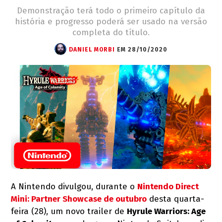
Demonstração terá todo o primeiro capítulo da
história e progresso poderá ser usado na versão
completa do título.
DANIEL MORBI
EM 28/10/2020
A Nintendo divulgou, durante o
Nintendo Direct
Mini: Partner Showcase de outubro
desta quarta-
feira (28), um novo trailer de
Hyrule Warriors: Age