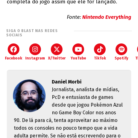
completa do jogo assim que ele for lançado.
Fonte:
Nintendo Everything
SIGA O BLAST NAS REDES
SOCIAIS
Facebook
Instagram
X/Twitter
YouTube
TikTok
Spotify
T
Daniel Morbi
Jornalista, analista de mídias,
PcD e entusiasta de games
desde que jogou Pokémon Azul
no Game Boy Color nos anos
90. De lá para cá, tenta aproveitar ao máximo
todos os consoles no pouco tempo que a vida
adulta permite. Se não está escrevendo para o