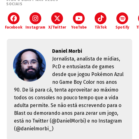
SOCIAIS
Facebook
Instagram
X/Twitter
YouTube
TikTok
Spotify
T
Daniel Morbi
Jornalista, analista de mídias,
PcD e entusiasta de games
desde que jogou Pokémon Azul
no Game Boy Color nos anos
90. De lá para cá, tenta aproveitar ao máximo
todos os consoles no pouco tempo que a vida
adulta permite. Se não está escrevendo para o
Blast ou demorando anos para zerar um jogo,
está no Twitter (@DanielMorbi) e no Instagram
(@danielmorbi_)