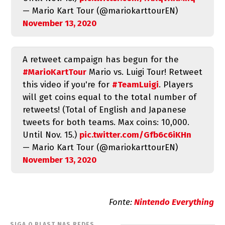
— Mario Kart Tour (@mariokarttourEN)
November 13, 2020
A retweet campaign has begun for the
#MarioKartTour
Mario vs. Luigi Tour! Retweet
this video if you're for
#TeamLuigi
. Players
will get coins equal to the total number of
retweets! (Total of English and Japanese
tweets for both teams. Max coins: 10,000.
Until Nov. 15.)
pic.twitter.com/Gfb6c6iKHn
— Mario Kart Tour (@mariokarttourEN)
November 13, 2020
Fonte:
Nintendo Everything
SIGA O BLAST NAS REDES