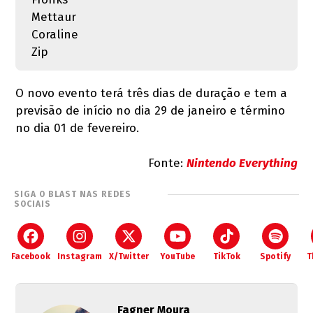
Mettaur
Coraline
Zip
O novo evento terá três dias de duração e tem a
previsão de início no dia 29 de janeiro e término
no dia 01 de fevereiro.
Fonte:
Nintendo Everything
SIGA O BLAST NAS REDES
SOCIAIS
Facebook
Instagram
X/Twitter
YouTube
TikTok
Spotify
T
Fagner Moura