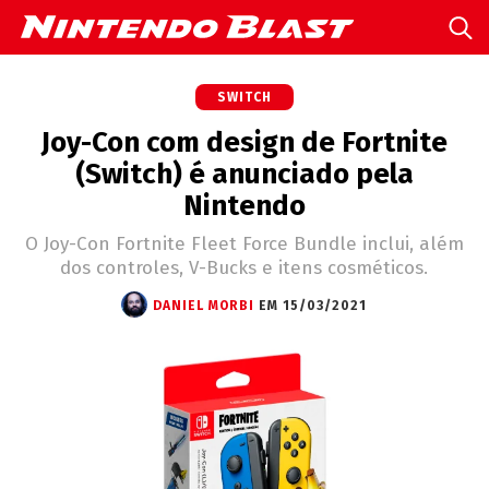
SWITCH
Joy-Con com design de Fortnite
(Switch) é anunciado pela
Nintendo
O Joy-Con Fortnite Fleet Force Bundle inclui, além
dos controles, V-Bucks e itens cosméticos.
DANIEL MORBI
EM 15/03/2021