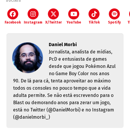
SOCIAIS
Facebook
Instagram
X/Twitter
YouTube
TikTok
Spotify
T
Daniel Morbi
Jornalista, analista de mídias,
PcD e entusiasta de games
desde que jogou Pokémon Azul
no Game Boy Color nos anos
90. De lá para cá, tenta aproveitar ao máximo
todos os consoles no pouco tempo que a vida
adulta permite. Se não está escrevendo para o
Blast ou demorando anos para zerar um jogo,
está no Twitter (@DanielMorbi) e no Instagram
(@danielmorbi_)