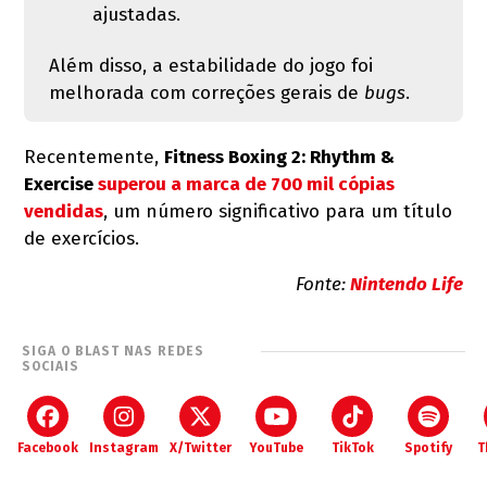
ajustadas.
Além disso, a estabilidade do jogo foi
melhorada com correções gerais de
bugs
.
Recentemente,
Fitness Boxing 2: Rhythm &
Exercise
superou a marca de 700 mil cópias
vendidas
, um número significativo para um título
de exercícios.
Fonte:
Nintendo Life
SIGA O BLAST NAS REDES
SOCIAIS
Facebook
Instagram
X/Twitter
YouTube
TikTok
Spotify
T