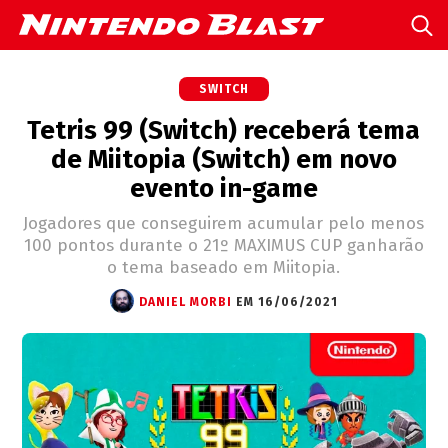
SWITCH
Tetris 99 (Switch) receberá tema
de Miitopia (Switch) em novo
evento in-game
Jogadores que conseguirem acumular pelo menos
100 pontos durante o 21º MAXIMUS CUP ganharão
o tema baseado em Miitopia.
DANIEL MORBI
EM 16/06/2021