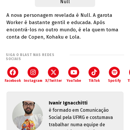
Null
A nova personagem revelada é Null. A garota
Worker é bastante gentil e educada. Após
encontrá-los no outro mundo, é ela quem toma
conta de Copen, Kohaku e Lola.
SIGA O BLAST NAS REDES
SOCIAIS
Facebook
Instagram
X/Twitter
YouTube
TikTok
Spotify
T
Ivanir Ignacchitti
é formado em Comunicação
Social pela UFMG e costumava
trabalhar numa equipe de