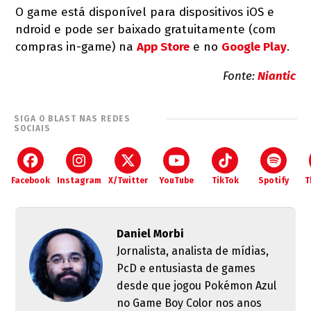
O game está disponível para dispositivos iOS e
ndroid e pode ser baixado gratuitamente (com
compras in-game) na
App Store
e no
Google Play
.
Fonte:
Niantic
SIGA O BLAST NAS REDES
SOCIAIS
Facebook
Instagram
X/Twitter
YouTube
TikTok
Spotify
T
Daniel Morbi
Jornalista, analista de mídias,
PcD e entusiasta de games
desde que jogou Pokémon Azul
no Game Boy Color nos anos