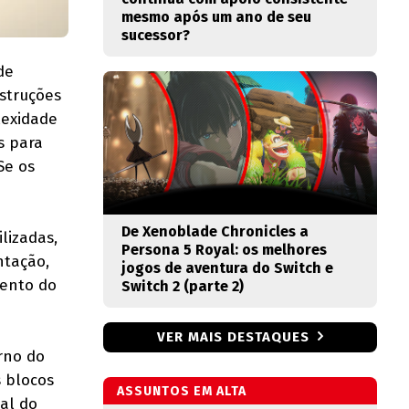
mesmo após um ano de seu
sucessor?
de
nstruções
lexidade
s para
Se os
De Xenoblade Chronicles a
lizadas,
Persona 5 Royal: os melhores
ntação,
jogos de aventura do Switch e
tento do
Switch 2 (parte 2)
VER MAIS DESTAQUES
rno do
 blocos
ASSUNTOS EM ALTA
al do