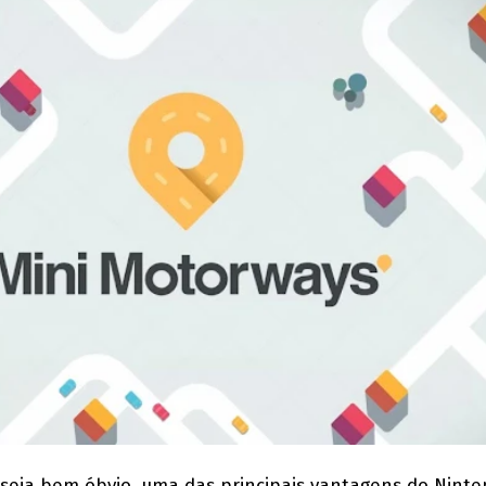
á seja bem óbvio, uma das principais vantagens do Nint