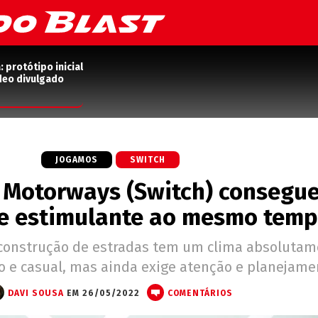
protótipo inicial
deo divulgado
JOGAMOS
SWITCH
i Motorways (Switch) consegue
 e estimulante ao mesmo tem
 construção de estradas tem um clima absolutam
e casual, mas ainda exige atenção e planejame
DAVI SOUSA
EM 26/05/2022
COMENTÁRIOS