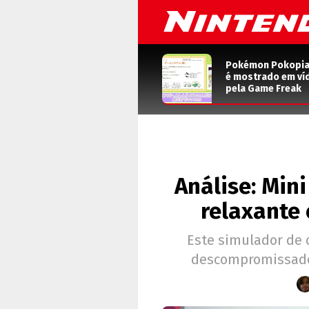
Pokémon Pokopia: 
é mostrado em ví
pela Game Freak
Análise: Min
relaxante
Este simulador de
descompromissado 