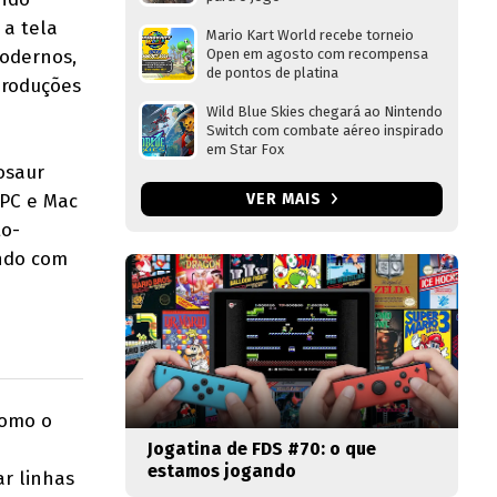
 a tela
Mario Kart World recebe torneio
modernos,
Open em agosto com recompensa
de pontos de platina
produções
Wild Blue Skies chegará ao Nintendo
Switch com combate aéreo inspirado
em Star Fox
osaur
 PC e Mac
VER MAIS
o-
ando com
como o
Jogatina de FDS #70: o que
estamos jogando
r linhas