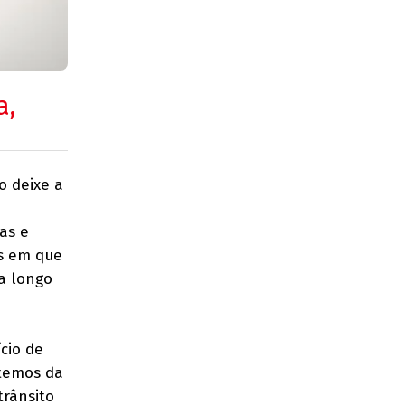
a,
o deixe a
as e
os em que
a longo
cio de
utemos da
trânsito