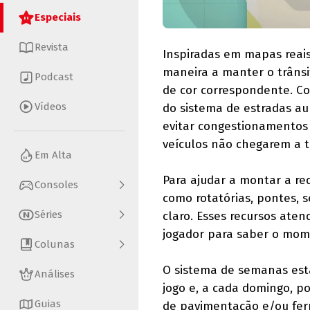
Especiais
Revista
Inspiradas em mapas reais
maneira a manter o trânsit
Podcast
de cor correspondente. Co
Vídeos
do sistema de estradas a
evitar congestionamentos
veículos não chegarem a t
Em Alta
Para ajudar a montar a re
Consoles
como rotatórias, pontes, 
Séries
claro. Esses recursos ate
jogador para saber o mome
Colunas
O sistema de semanas está
Análises
jogo e, a cada domingo, 
Guias
de pavimentação e/ou ferr