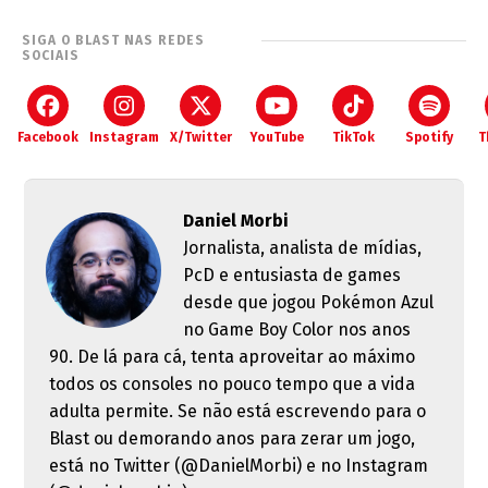
SIGA O BLAST NAS REDES
SOCIAIS
Facebook
Instagram
X/Twitter
YouTube
TikTok
Spotify
T
Daniel Morbi
Jornalista, analista de mídias,
PcD e entusiasta de games
desde que jogou Pokémon Azul
no Game Boy Color nos anos
90. De lá para cá, tenta aproveitar ao máximo
todos os consoles no pouco tempo que a vida
adulta permite. Se não está escrevendo para o
Blast ou demorando anos para zerar um jogo,
está no Twitter (@DanielMorbi) e no Instagram